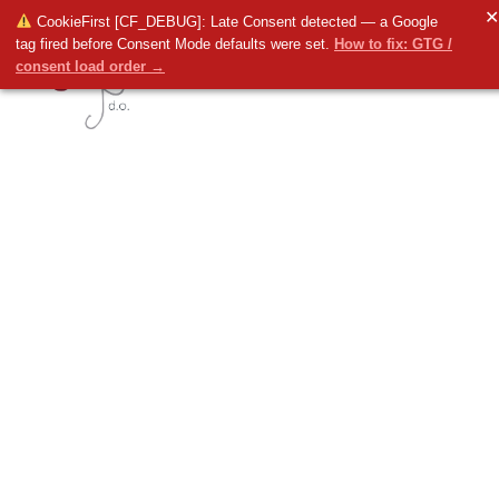
✕
CookieFirst [CF_DEBUG]: Late Consent detected — a Google
tag fired before Consent Mode defaults were set.
How to fix: GTG /
consent load order →