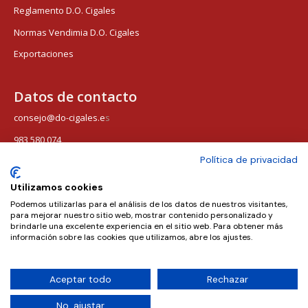
Reglamento D.O. Cigales
Normas Vendimia D.O. Cigales
Exportaciones
Datos de contacto
consejo@do-cigales.e
s
983 580 074
Política de privacidad
Corro Vaca, 5 47270 Cigales, Valladolid
Utilizamos cookies
Síguenos
Podemos utilizarlas para el análisis de los datos de nuestros visitantes,
para mejorar nuestro sitio web, mostrar contenido personalizado y
brindarle una excelente experiencia en el sitio web. Para obtener más
información sobre las cookies que utilizamos, abre los ajustes.
Aceptar todo
Rechazar
No, ajustar