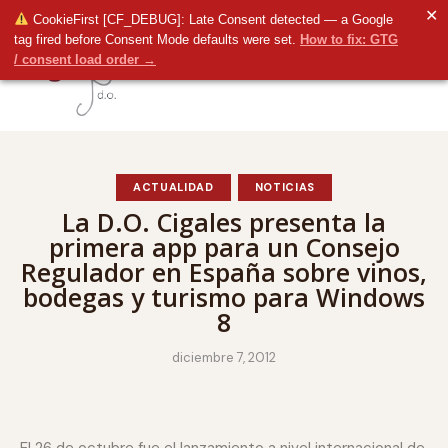
✕
CookieFirst [CF_DEBUG]: Late Consent detected — a Google
tag fired before Consent Mode defaults were set.
How to fix: GTG
/ consent load order →
ACTUALIDAD
NOTICIAS
La D.O. Cigales presenta la
primera app para un Consejo
Regulador en España sobre vinos,
bodegas y turismo para Windows
8
diciembre 7, 2012