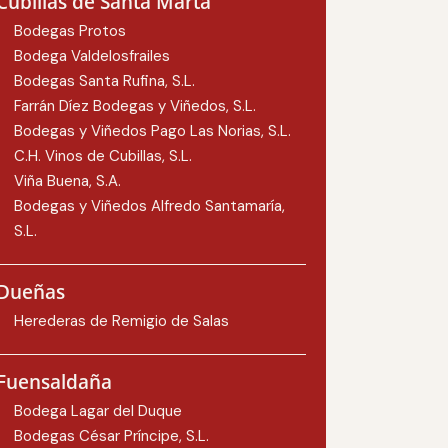
Cubillas de Santa Marta
Bodegas Protos
Bodega Valdelosfrailes
Bodegas Santa Rufina, S.L.
Farrán Díez Bodegas y Viñedos, S.L.
Bodegas y Viñedos Pago Las Norias, S.L.
C.H. Vinos de Cubillas, S.L.
Viña Buena, S.A.
Bodegas y Viñedos Alfredo Santamaría,
S.L.
Dueñas
Herederas de Remigio de Salas
Fuensaldaña
Bodega Lagar del Duque
Bodegas César Príncipe, S.L.