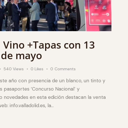
n Vino +Tapas con 13
7 de mayo
540
Views
0
Likes
0
Comments
este año con presencia de un blanco, un tinto y
os pasaportes ‘Concurso Nacional’ y
o novedades en esta edición destacan la venta
: info.valladolid.es, la…