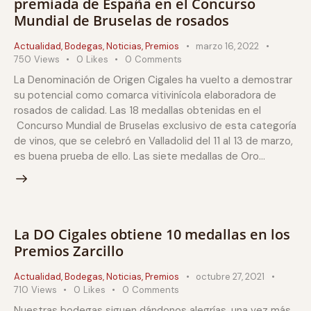
premiada de España en el Concurso
Mundial de Bruselas de rosados
Actualidad
,
Bodegas
,
Noticias
,
Premios
marzo 16, 2022
750
Views
0
Likes
0
Comments
La Denominación de Origen Cigales ha vuelto a demostrar
su potencial como comarca vitivinícola elaboradora de
rosados de calidad. Las 18 medallas obtenidas en el
Concurso Mundial de Bruselas exclusivo de esta categoría
de vinos, que se celebró en Valladolid del 11 al 13 de marzo,
es buena prueba de ello. Las siete medallas de Oro…
La DO Cigales obtiene 10 medallas en los
Premios Zarcillo
Actualidad
,
Bodegas
,
Noticias
,
Premios
octubre 27, 2021
710
Views
0
Likes
0
Comments
Nuestras bodegas siguen dándonos alegrías, una vez más,