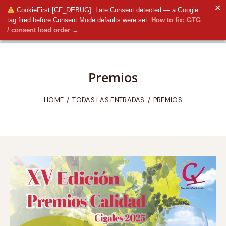
✕
CookieFirst [CF_DEBUG]: Late Consent detected — a Google
tag fired before Consent Mode defaults were set.
How to fix: GTG
/ consent load order →
Premios
HOME
TODAS LAS ENTRADAS
PREMIOS