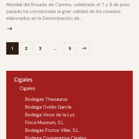
Mundial del Rosado de Cannes, celebrado el 7 y 8 de junio
pasado ha corroborado la gran calidad de los rosados
elaborados en la Denominación de…
…
1
2
3
>
5
Cigales
Cigales
Bodegas Thesaurus
Bodega Ovidio García
Bodega Vinos de la Luz
Finca Museum, S.L.
Bodegas Frutos Villar, S.L.
Bodega Cooperativa Cigales