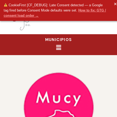
✕
CookieFirst [CF_DEBUG]: Late Consent detected — a Google
tag fired before Consent Mode defaults were set.
How to fix: GTG /
consent load order →
MUNICIPIOS