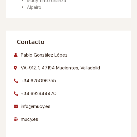
Mucy tinto crianza
Alpairo
Contacto
Pablo González López
VA-912, 1, 47194 Mucientes, Valladolid
+34 675096755
+34 692944470
info@mucy.es
mucy.es