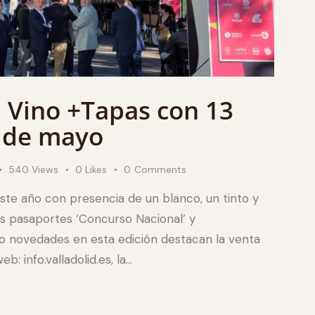
n Vino +Tapas con 13
7 de mayo
540
Views
0
Likes
0
Comments
este año con presencia de un blanco, un tinto y
os pasaportes ‘Concurso Nacional’ y
o novedades en esta edición destacan la venta
: info.valladolid.es, la…