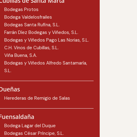
Cubillas de Santa Marta
Bodegas Protos
Bodega Valdelosfrailes
Bodegas Santa Rufina, S.L.
Farrán Díez Bodegas y Viñedos, S.L.
Bodegas y Viñedos Pago Las Norias, S.L.
C.H. Vinos de Cubillas, S.L.
Viña Buena, S.A.
Bodegas y Viñedos Alfredo Santamaría,
S.L.
Dueñas
Herederas de Remigio de Salas
Fuensaldaña
Bodega Lagar del Duque
Bodegas César Príncipe, S.L.