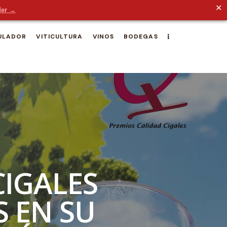
✕
der →
ULADOR
VITICULTURA
VINOS
BODEGAS
CIGALES
 EN SU