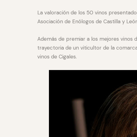
La valoración de los 50 vinos presentados
Asociación de Enólogos de Castilla y León 
Además de premiar a los mejores vinos d
trayectoria de un viticultor de la comar
vinos de Cigales.