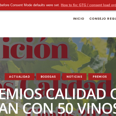
before Consent Mode defaults were set.
How to fix: GTG / consent load or
INICIO
CONSEJO REG
ACTUALIDAD
BODEGAS
NOTICIAS
PREMIOS
EMIOS CALIDAD 
AN CON 50 VINOS