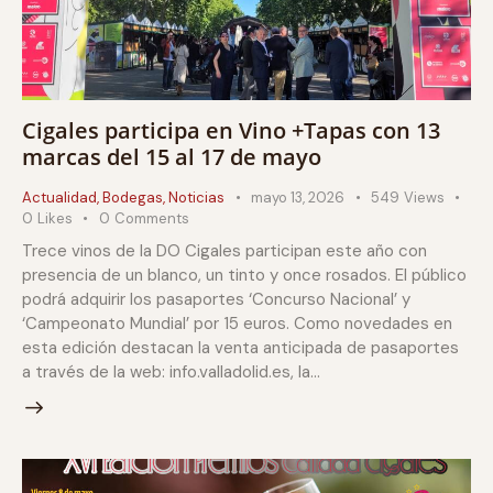
Cigales participa en Vino +Tapas con 13
marcas del 15 al 17 de mayo
Actualidad
,
Bodegas
,
Noticias
mayo 13, 2026
549
Views
0
Likes
0
Comments
Trece vinos de la DO Cigales participan este año con
presencia de un blanco, un tinto y once rosados. El público
podrá adquirir los pasaportes ‘Concurso Nacional’ y
‘Campeonato Mundial’ por 15 euros. Como novedades en
esta edición destacan la venta anticipada de pasaportes
a través de la web: info.valladolid.es, la…