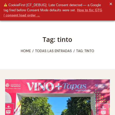
✕
CookieFirst [CF_DEBUG]: Late Consent detected — a Google
tag fired before Consent Mode defaults were set.
How to fix: GTG
/ consent load order →
Tag: tinto
HOME
TODAS LAS ENTRADAS
TAG: TINTO