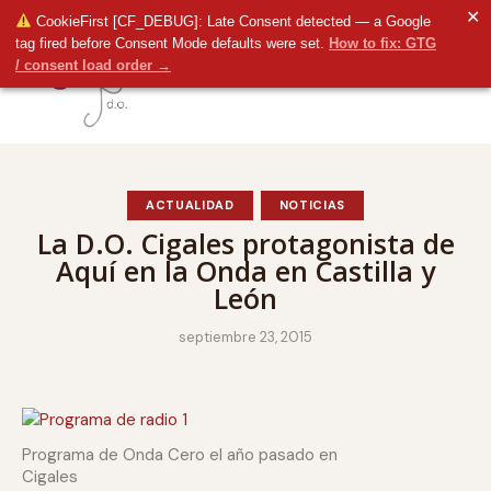
✕
CookieFirst [CF_DEBUG]: Late Consent detected — a Google
tag fired before Consent Mode defaults were set.
How to fix: GTG
/ consent load order →
ACTUALIDAD
NOTICIAS
La D.O. Cigales protagonista de
Aquí en la Onda en Castilla y
León
septiembre 23, 2015
Programa de Onda Cero el año pasado en
Cigales