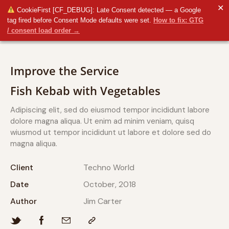
✕
CookieFirst [CF_DEBUG]: Late Consent detected — a Google
tag fired before Consent Mode defaults were set.
How to fix: GTG
/ consent load order →
Improve the Service
Fish Kebab with Vegetables
Adipiscing elit, sed do eiusmod tempor incididunt labore
dolore magna aliqua. Ut enim ad minim veniam, quisq
wiusmod ut tempor incididunt ut labore et dolore sed do
magna aliqua.
Client
Techno World
Date
October, 2018
Author
Jim Carter