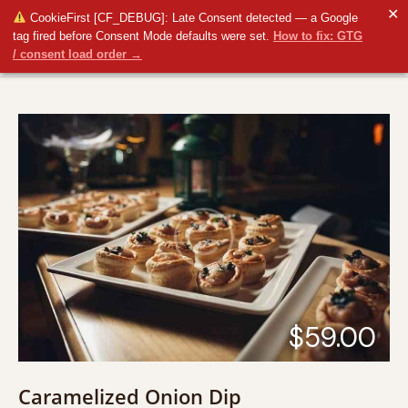
✕
CookieFirst [CF_DEBUG]: Late Consent detected — a Google
tag fired before Consent Mode defaults were set.
How to fix: GTG
/ consent load order →
$59.00
Caramelized Onion Dip