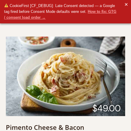
✕
CookieFirst [CF_DEBUG]: Late Consent detected — a Google
tag fired before Consent Mode defaults were set.
How to fix: GTG
/ consent load order →
$49.00
Pimento Cheese & Bacon