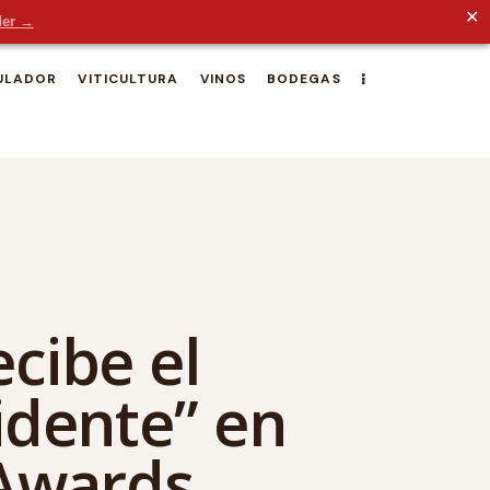
✕
der →
ULADOR
VITICULTURA
VINOS
BODEGAS
cibe el
idente” en
 Awards