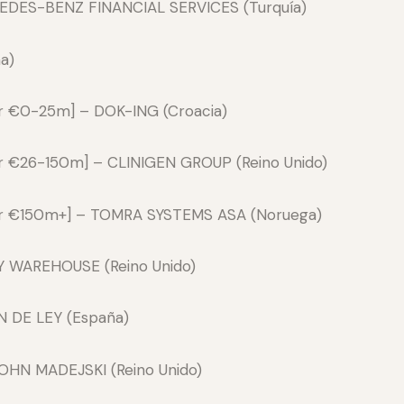
CEDES-BENZ FINANCIAL SERVICES (Turquía)
a)
er €0-25m] – DOK-ING (Croacia)
er €26-150m] – CLINIGEN GROUP (Reino Unido)
ver €150m+] – TOMRA SYSTEMS ASA (Noruega)
Y WAREHOUSE (Reino Unido)
N DE LEY (España)
JOHN MADEJSKI (Reino Unido)