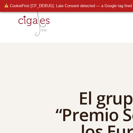
CookieFirst [CF_DEBUG]: Late Consent detected — a Google tag fired 
El gru
“Premio S
los Eu