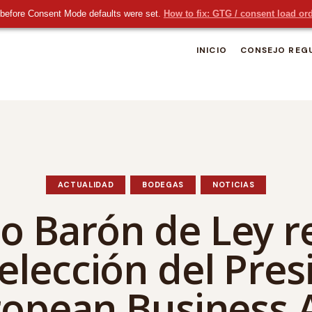
before Consent Mode defaults were set.
How to fix: GTG / consent load or
INICIO
CONSEJO REG
ACTUALIDAD
BODEGAS
NOTICIAS
po Barón de Ley re
elección del Pres
ropean Business