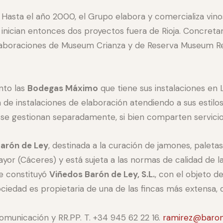
Hasta el año 2000, el Grupo elabora y co
mercializa vino
inician entonces dos proyectos fuera de Rioja. Concretam
laboraciones de Museum Crianza y de Reserva Museum Real
nto las
Bodegas Máximo
que tiene sus instalaciones en L
e instalaciones de elaboración atendiendo a sus estilos
e gestionan separadamente, si bien comparten servicios 
arón de Ley
, destinada a la curación de jamones, paletas
r (Cáceres) y está sujeta a las normas de calidad de la
e constituyó
Viñedos Barón de Ley, S.L.
, con el objeto d
ciedad es propietaria de una de las fincas más extensa, de
omunicación y RR.PP. T. +34 945 62 22 16.
ramirez@baro