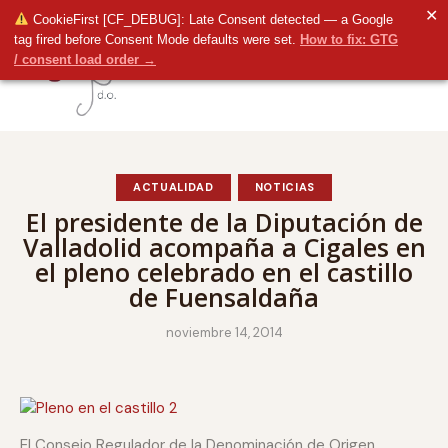
✕
CookieFirst [CF_DEBUG]: Late Consent detected — a Google
tag fired before Consent Mode defaults were set.
How to fix: GTG
/ consent load order →
ACTUALIDAD
NOTICIAS
El presidente de la Diputación de
Valladolid acompaña a Cigales en
el pleno celebrado en el castillo
de Fuensaldaña
noviembre 14, 2014
El Consejo Regulador de la Denominación de Origen