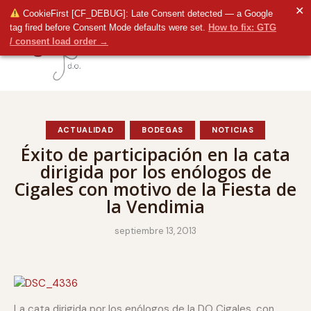
✕
CookieFirst [CF_DEBUG]: Late Consent detected — a Google
tag fired before Consent Mode defaults were set.
How to fix: GTG
/ consent load order →
ACTUALIDAD
BODEGAS
NOTICIAS
Éxito de participación en la cata
dirigida por los enólogos de
Cigales con motivo de la Fiesta de
la Vendimia
septiembre 13, 2013
La cata dirigida por los enólogos de la DO Cigales, con