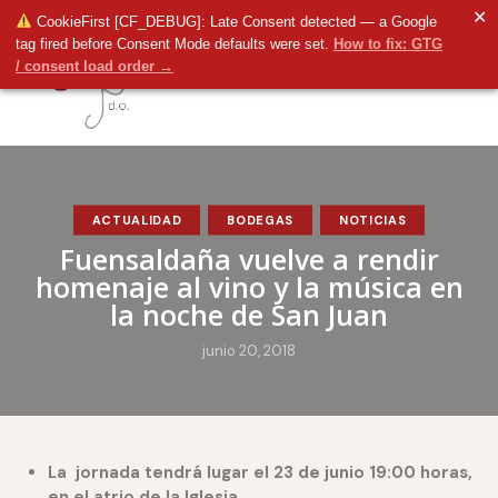
✕
CookieFirst [CF_DEBUG]: Late Consent detected — a Google
tag fired before Consent Mode defaults were set.
How to fix: GTG
/ consent load order →
ACTUALIDAD
BODEGAS
NOTICIAS
Fuensaldaña vuelve a rendir
homenaje al vino y la música en
la noche de San Juan
junio 20, 2018
La jornada tendrá lugar el 23 de junio 19:00 horas,
en el atrio de la Iglesia