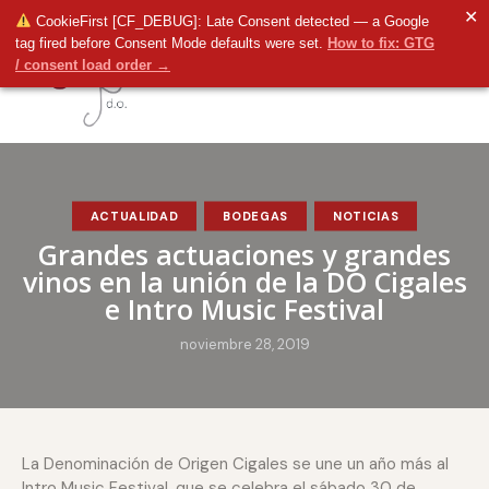
✕
CookieFirst [CF_DEBUG]: Late Consent detected — a Google
tag fired before Consent Mode defaults were set.
How to fix: GTG
/ consent load order →
ACTUALIDAD
BODEGAS
NOTICIAS
Grandes actuaciones y grandes
vinos en la unión de la DO Cigales
e Intro Music Festival
noviembre 28, 2019
La Denominación de Origen Cigales se une un año más al
Intro Music Festival, que se celebra el sábado 30 de