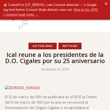
✕
CookieFirst [CF_DEBUG]: Late Consent detected — a Google
tag fired before Consent Mode defaults were set.
How to fix: GTG
/ consent load order →
ACTUALIDAD
NOTICIAS
Ical reune a los presidentes de la
D.O. Cigales por su 25 aniversario
diciembre 10, 2015
El 12 de marzo de 1991 se publicaba en el BOE la Orden
del 9 de marzo de 1991 por la que se reconocía la
Denominación de Origen Cigales y se aprobaba el