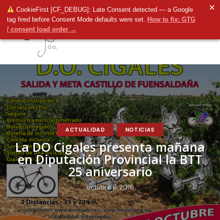
✕
CookieFirst [CF_DEBUG]: Late Consent detected — a Google
tag fired before Consent Mode defaults were set.
How to fix: GTG
/ consent load order →
ACTUALIDAD
NOTICIAS
La DO Cigales presenta mañana
en Diputación Provincial la BTT
25 aniversario
octubre 6, 2016