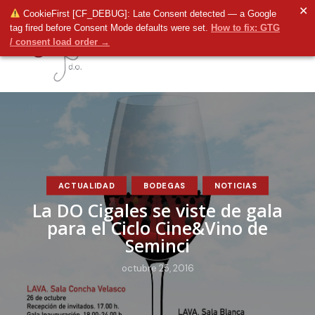
✕
CookieFirst [CF_DEBUG]: Late Consent detected — a Google
tag fired before Consent Mode defaults were set.
How to fix: GTG
/ consent load order →
ACTUALIDAD
BODEGAS
NOTICIAS
La DO Cigales se viste de gala
para el Ciclo Cine&Vino de
Seminci
octubre 25, 2016