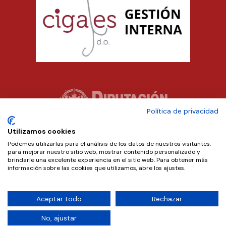
Política de privacidad
Utilizamos cookies
Podemos utilizarlas para el análisis de los datos de nuestros visitantes,
para mejorar nuestro sitio web, mostrar contenido personalizado y
brindarle una excelente experiencia en el sitio web. Para obtener más
información sobre las cookies que utilizamos, abre los ajustes.
Aceptar todo
Rechazar
Copyright © 2024 D.O. Cigales. Diseñado por
Teseo
.
No, ajustar