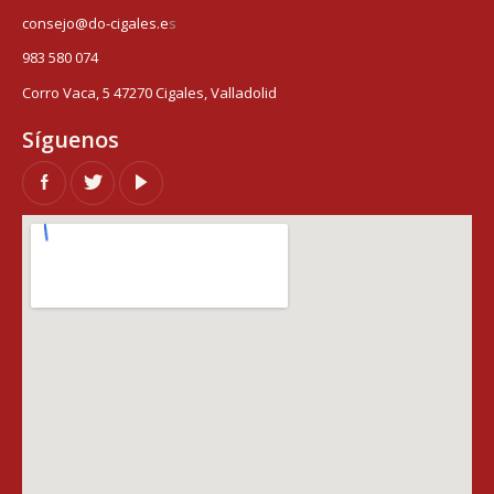
consejo@do-cigales.e
s
983 580 074
Corro Vaca, 5 47270 Cigales, Valladolid
Síguenos