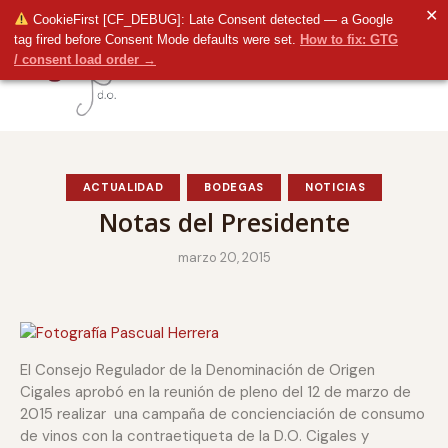
✕
CookieFirst [CF_DEBUG]: Late Consent detected — a Google
tag fired before Consent Mode defaults were set.
How to fix: GTG
/ consent load order →
ACTUALIDAD
BODEGAS
NOTICIAS
Notas del Presidente
marzo 20, 2015
El Consejo Regulador de la Denominación de Origen
Cigales aprobó en la reunión de pleno del 12 de marzo de
2015 realizar una campaña de concienciación de consumo
de vinos con la contraetiqueta de la D.O. Cigales y