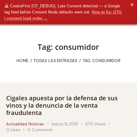
✕
CookieFirst [CF_DEBUG]: Late Consent detected — a Google
tag fired before Consent Mode defaults were set.
How to fix: GTG
/ consent load order →
Tag: consumidor
HOME
TODAS LAS ENTRADAS
TAG: CONSUMIDOR
Cigales apuesta por la defensa de sus
vinos y la denuncia de la venta
fraudulenta
Actualidad
,
Noticias
marzo 13, 2015
670
Views
0
Likes
0
Comments