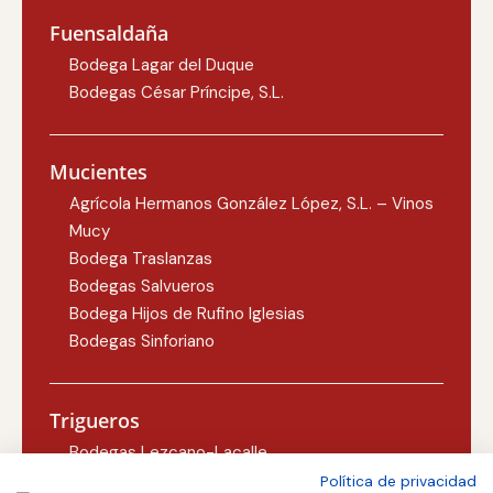
Fuensaldaña
Bodega Lagar del Duque
Bodegas César Príncipe, S.L.
Mucientes
Agrícola Hermanos González López, S.L. – Vinos
Mucy
Bodega Traslanzas
Bodegas Salvueros
Bodega Hijos de Rufino Iglesias
Bodegas Sinforiano
Trigueros
Bodegas Lezcano-Lacalle
Bodegas Carlos Martín
Política de privacidad