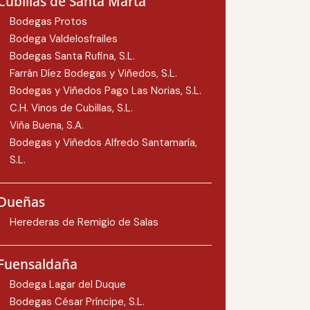
Cubillas de Santa Marta
Bodegas Protos
Bodega Valdelosfrailes
Bodegas Santa Rufina, S.L.
Farrán Díez Bodegas y Viñedos, S.L.
Bodegas y Viñedos Pago Las Norias, S.L.
C.H. Vinos de Cubillas, S.L.
Viña Buena, S.A.
Bodegas y Viñedos Alfredo Santamaría,
S.L.
Dueñas
Herederas de Remigio de Salas
Fuensaldaña
Bodega Lagar del Duque
Bodegas César Príncipe, S.L.