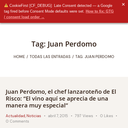
✕
CookieFirst [CF_DEBUG]: Late Consent detected — a Google
tag fired before Consent Mode defaults were set.
How to fix: GTG
/ consent load order →
Tag: Juan Perdomo
HOME
TODAS LAS ENTRADAS
TAG: JUAN PERDOMO
Juan Perdomo, el chef lanzaroteño de El
Risco: “El vino aquí se aprecia de una
manera muy especial”
Actualidad
,
Noticias
abril 7, 2015
797
Views
0
Likes
0
Comments