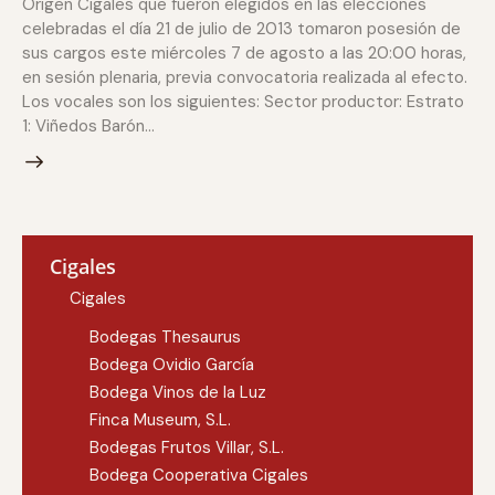
Origen Cigales que fueron elegidos en las elecciones
celebradas el día 21 de julio de 2013 tomaron posesión de
sus cargos este miércoles 7 de agosto a las 20:00 horas,
en sesión plenaria, previa convocatoria realizada al efecto.
Los vocales son los siguientes: Sector productor: Estrato
1: Viñedos Barón…
Cigales
Cigales
Bodegas Thesaurus
Bodega Ovidio García
Bodega Vinos de la Luz
Finca Museum, S.L.
Bodegas Frutos Villar, S.L.
Bodega Cooperativa Cigales