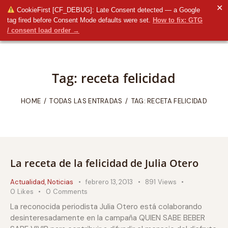
✕
CookieFirst [CF_DEBUG]: Late Consent detected — a Google
tag fired before Consent Mode defaults were set.
How to fix: GTG
/ consent load order →
Tag: receta felicidad
HOME
TODAS LAS ENTRADAS
TAG: RECETA FELICIDAD
La receta de la felicidad de Julia Otero
Actualidad
,
Noticias
febrero 13, 2013
891
Views
0
Likes
0
Comments
La reconocida periodista Julia Otero está colaborando
desinteresadamente en la campaña QUIEN SABE BEBER