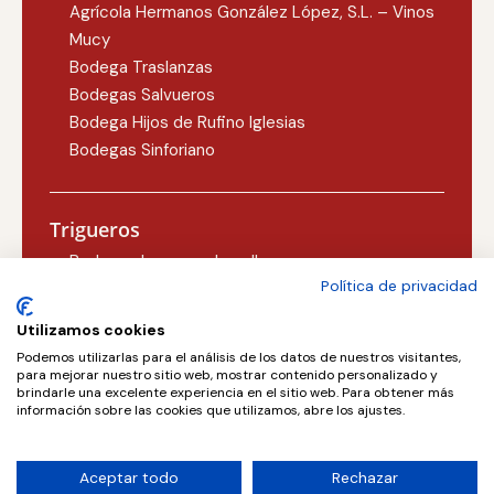
Agrícola Hermanos González López, S.L. – Vinos
Mucy
Bodega Traslanzas
Bodegas Salvueros
Bodega Hijos de Rufino Iglesias
Bodegas Sinforiano
Trigueros
Bodegas Lezcano-Lacalle
Política de privacidad
Bodegas Carlos Martín
Utilizamos cookies
Podemos utilizarlas para el análisis de los datos de nuestros visitantes,
Valoria la Buena
para mejorar nuestro sitio web, mostrar contenido personalizado y
brindarle una excelente experiencia en el sitio web. Para obtener más
Concejo Bodegas, S.L.
información sobre las cookies que utilizamos, abre los ajustes.
Aceptar todo
Rechazar