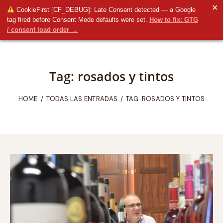
✕
CookieFirst [CF_DEBUG]: Late Consent detected — a Google
tag fired before Consent Mode defaults were set.
How to fix: GTG
/ consent load order →
Tag: rosados y tintos
HOME
TODAS LAS ENTRADAS
TAG: ROSADOS Y TINTOS