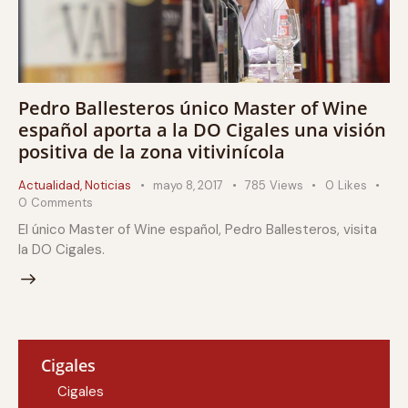
Pedro Ballesteros único Master of Wine
español aporta a la DO Cigales una visión
positiva de la zona vitivinícola
Actualidad
,
Noticias
mayo 8, 2017
785
Views
0
Likes
0
Comments
El único Master of Wine español, Pedro Ballesteros, visita
la DO Cigales.
Cigales
Cigales