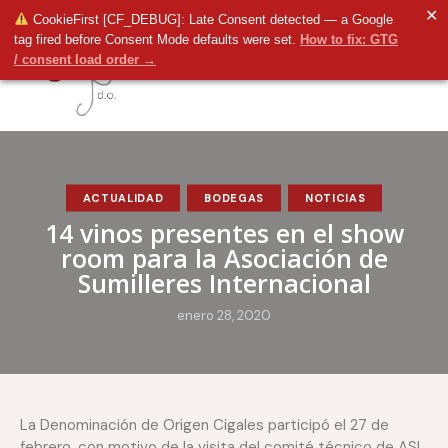
✕
CookieFirst [CF_DEBUG]: Late Consent detected — a Google
tag fired before Consent Mode defaults were set.
How to fix: GTG
/ consent load order →
ACTUALIDAD
BODEGAS
NOTICIAS
14 vinos presentes en el show
room para la Asociación de
Sumilleres Internacional
enero 28, 2020
La Denominación de Origen Cigales participó el 27 de
febrero, con motivo de la visita del comité técnico de ASI