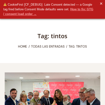
✕
CookieFirst [CF_DEBUG]: Late Consent detected — a Google
tag fired before Consent Mode defaults were set.
How to fix: GTG
/ consent load order →
Tag: tintos
HOME
TODAS LAS ENTRADAS
TAG: TINTOS