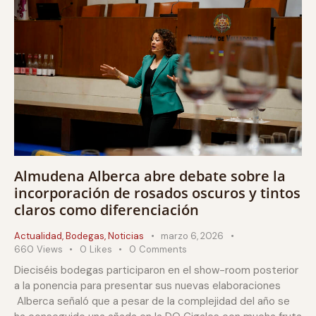
Almudena Alberca abre debate sobre la
incorporación de rosados oscuros y tintos
claros como diferenciación
Actualidad
,
Bodegas
,
Noticias
marzo 6, 2026
660
Views
0
Likes
0
Comments
Dieciséis bodegas participaron en el show-room posterior
a la ponencia para presentar sus nuevas elaboraciones
Alberca señaló que a pesar de la complejidad del año se