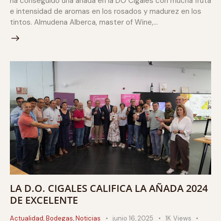
ha conseguido una añada en la DO Cigales con mucha fruta
e intensidad de aromas en los rosados y madurez en los
tintos. Almudena Alberca, master of Wine,…
LA D.O. CIGALES CALIFICA LA AÑADA 2024
DE EXCELENTE
Actualidad
,
Bodegas
,
Noticias
junio 16, 2025
1K
Views