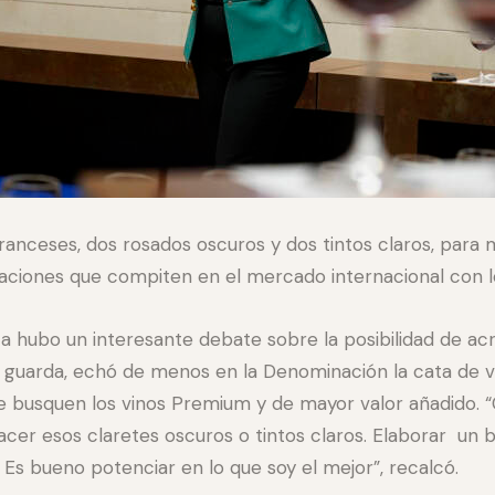
franceses, dos rosados oscuros y dos tintos claros, para m
aciones que compiten en el mercado internacional con lo
hubo un interesante debate sobre la posibilidad de acre
de guarda, echó de menos en la Denominación la cata de 
ue busquen los vinos Premium y de mayor valor añadido. 
cer esos claretes oscuros o tintos claros. Elaborar un 
 Es bueno potenciar en lo que soy el mejor”, recalcó.