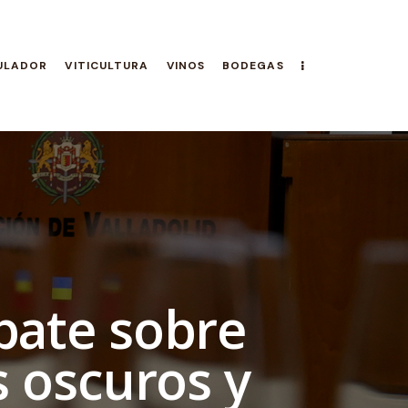
ULADOR
VITICULTURA
VINOS
BODEGAS
bate sobre
s oscuros y