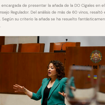
 encargada de presentar la añada de la DO Cigales en el c
onsejo Regulador. Del análisis de más de 60 vinos, resaltó
. Según su criterio la añada se ha resuelto fantásticamen
.