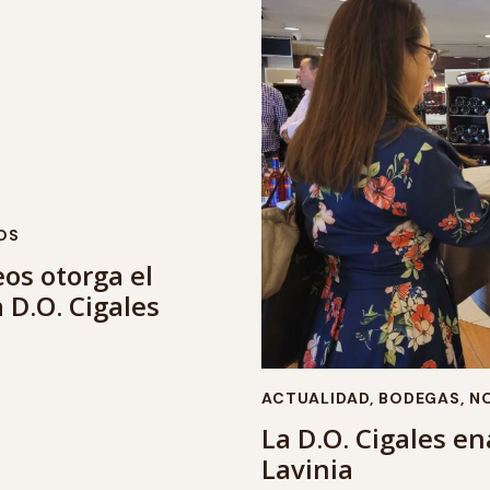
OS
eos otorga el
 D.O. Cigales
ACTUALIDAD
,
BODEGAS
,
NO
La D.O. Cigales e
Lavinia