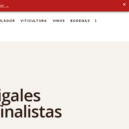
✕
der →
ULADOR
VITICULTURA
VINOS
BODEGAS
igales
inalistas