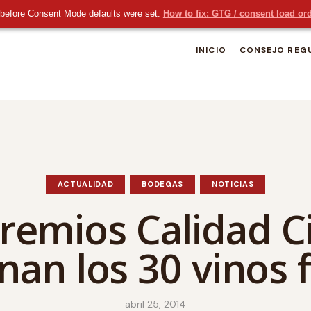
before Consent Mode defaults were set.
How to fix: GTG / consent load or
INICIO
CONSEJO REG
ACTUALIDAD
BODEGAS
NOTICIAS
remios Calidad C
nan los 30 vinos f
abril 25, 2014