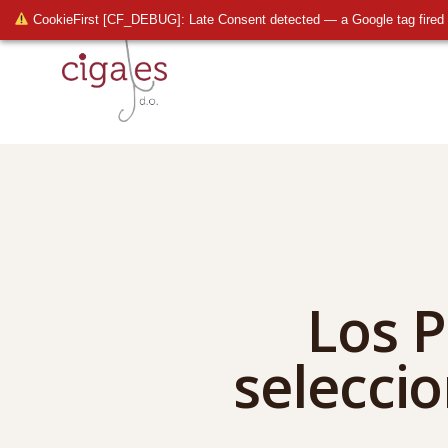
CookieFirst [CF_DEBUG]: Late Consent detected — a Google tag fired 
Los P
seleccio