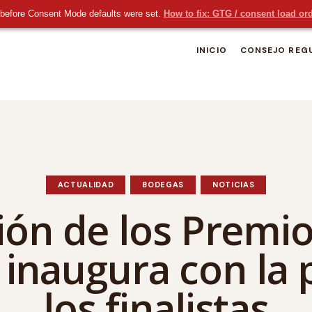
before Consent Mode defaults were set.
How to fix: GTG / consent load or
INICIO
CONSEJO REG
ACTUALIDAD
BODEGAS
NOTICIAS
ión de los Premi
e inaugura con la 
los finalistas