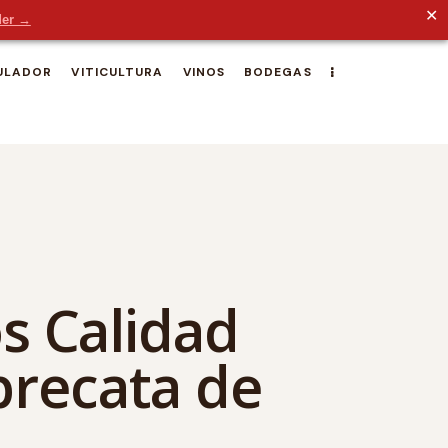
✕
der →
ULADOR
VITICULTURA
VINOS
BODEGAS
os Calidad
precata de