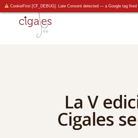
CookieFirst [CF_DEBUG]: Late Consent detected — a Google tag fired 
La V edic
Cigales s