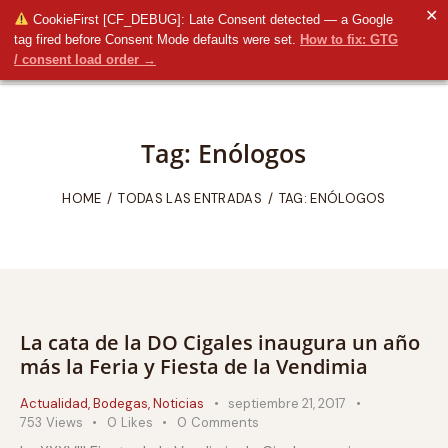
✕
CookieFirst [CF_DEBUG]: Late Consent detected — a Google
tag fired before Consent Mode defaults were set.
How to fix: GTG
/ consent load order →
Tag: Enólogos
HOME
TODAS LAS ENTRADAS
TAG: ENÓLOGOS
La cata de la DO Cigales inaugura un año
más la Feria y Fiesta de la Vendimia
Actualidad
,
Bodegas
,
Noticias
septiembre 21, 2017
753
Views
0
Likes
0
Comments