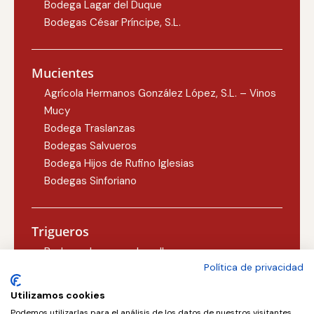
Bodega Lagar del Duque
Bodegas César Príncipe, S.L.
Mucientes
Agrícola Hermanos González López, S.L. – Vinos
Mucy
Bodega Traslanzas
Bodegas Salvueros
Bodega Hijos de Rufino Iglesias
Bodegas Sinforiano
Trigueros
Bodegas Lezcano-Lacalle
Política de privacidad
Bodegas Carlos Martín
Utilizamos cookies
Podemos utilizarlas para el análisis de los datos de nuestros visitantes,