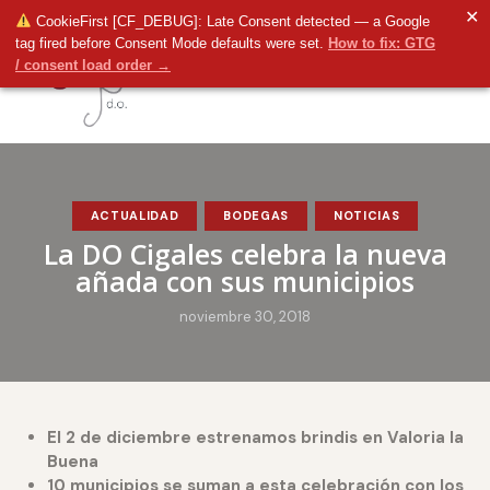
✕
CookieFirst [CF_DEBUG]: Late Consent detected — a Google
tag fired before Consent Mode defaults were set.
How to fix: GTG
/ consent load order →
ACTUALIDAD
BODEGAS
NOTICIAS
La DO Cigales celebra la nueva
añada con sus municipios
noviembre 30, 2018
El 2 de diciembre estrenamos brindis en Valoria la
Buena
10 municipios se suman a esta celebración con los