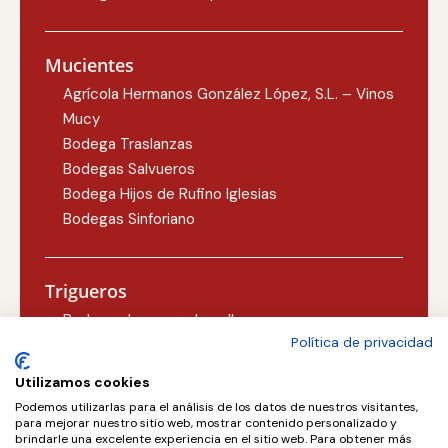
Mucientes
Agrícola Hermanos González López, S.L. – Vinos
Mucy
Bodega Traslanzas
Bodegas Salvueros
Bodega Hijos de Rufino Iglesias
Bodegas Sinforiano
Trigueros
Bodegas Lezcano-Lacalle
Política de privacidad
Bodegas Carlos Martín
Utilizamos cookies
Podemos utilizarlas para el análisis de los datos de nuestros visitantes,
Valoria la Buena
para mejorar nuestro sitio web, mostrar contenido personalizado y
brindarle una excelente experiencia en el sitio web. Para obtener más
Concejo Bodegas, S.L.