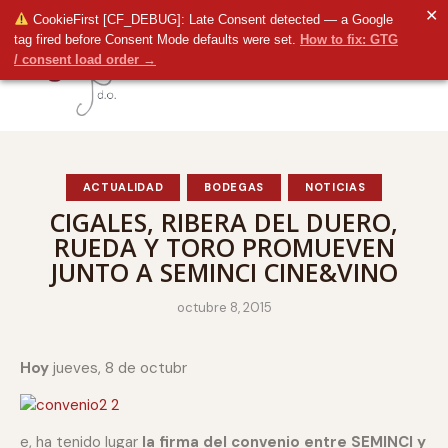
✕
CookieFirst [CF_DEBUG]: Late Consent detected — a Google
tag fired before Consent Mode defaults were set.
How to fix: GTG
/ consent load order →
ACTUALIDAD
BODEGAS
NOTICIAS
CIGALES, RIBERA DEL DUERO,
RUEDA Y TORO PROMUEVEN
JUNTO A SEMINCI CINE&VINO
octubre 8, 2015
Hoy
jueves, 8 de octubr
e, ha tenido lugar
la firma del convenio entre SEMINCI y