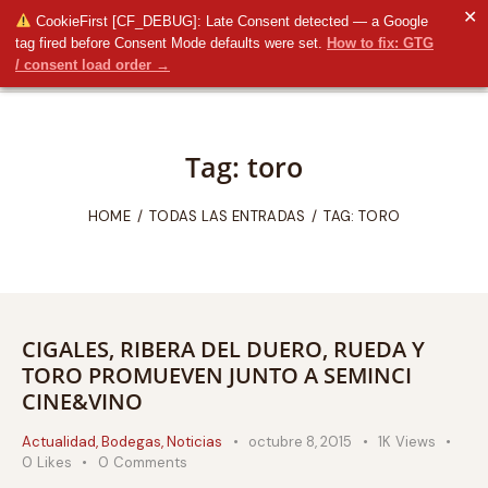
✕
CookieFirst [CF_DEBUG]: Late Consent detected — a Google
tag fired before Consent Mode defaults were set.
How to fix: GTG
/ consent load order →
Tag: toro
HOME
TODAS LAS ENTRADAS
TAG: TORO
CIGALES, RIBERA DEL DUERO, RUEDA Y
TORO PROMUEVEN JUNTO A SEMINCI
CINE&VINO
Actualidad
,
Bodegas
,
Noticias
octubre 8, 2015
1K
Views
0
Likes
0
Comments