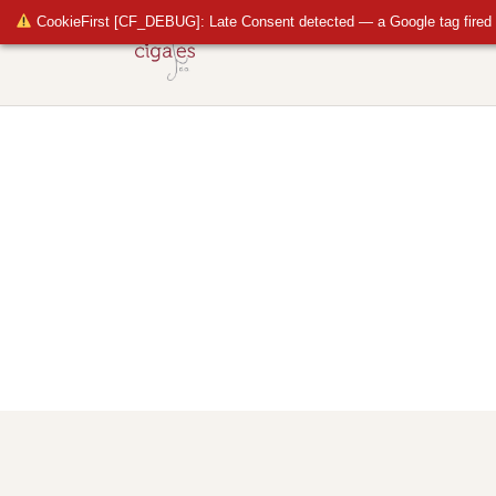
CookieFirst [CF_DEBUG]: Late Consent detected — a Google tag fired 