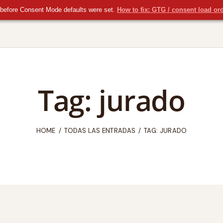
before Consent Mode defaults were set.
How to fix: GTG / consent load or
Tag: jurado
HOME
TODAS LAS ENTRADAS
TAG: JURADO