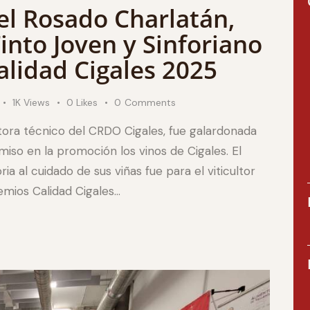
el Rosado Charlatán,
into Joven y Sinforiano
alidad Cigales 2025
1K
Views
0
Likes
0
Comments
ctora técnico del CRDO Cigales, fue galardonada
iso en la promoción los vinos de Cigales. El
a al cuidado de sus viñas fue para el viticultor
remios Calidad Cigales…