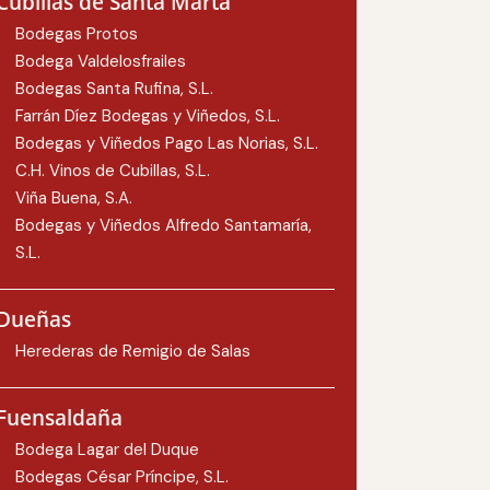
Cubillas de Santa Marta
Bodegas Protos
Bodega Valdelosfrailes
Bodegas Santa Rufina, S.L.
Farrán Díez Bodegas y Viñedos, S.L.
Bodegas y Viñedos Pago Las Norias, S.L.
C.H. Vinos de Cubillas, S.L.
Viña Buena, S.A.
Bodegas y Viñedos Alfredo Santamaría,
S.L.
Dueñas
Herederas de Remigio de Salas
Fuensaldaña
Bodega Lagar del Duque
Bodegas César Príncipe, S.L.