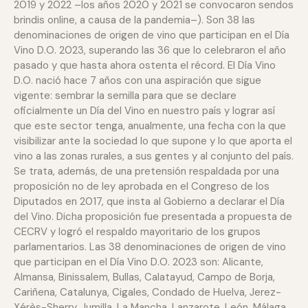
2019 y 2022 –los años 2020 y 2021 se convocaron sendos
brindis online, a causa de la pandemia–). Son 38 las
denominaciones de origen de vino que participan en el Día
Vino D.O. 2023, superando las 36 que lo celebraron el año
pasado y que hasta ahora ostenta el récord. El Día Vino
D.O. nació hace 7 años con una aspiración que sigue
vigente: sembrar la semilla para que se declare
oficialmente un Día del Vino en nuestro país y lograr así
que este sector tenga, anualmente, una fecha con la que
visibilizar ante la sociedad lo que supone y lo que aporta el
vino a las zonas rurales, a sus gentes y al conjunto del país.
Se trata, además, de una pretensión respaldada por una
proposición no de ley aprobada en el Congreso de los
Diputados en 2017, que insta al Gobierno a declarar el Día
del Vino. Dicha proposición fue presentada a propuesta de
CECRV y logró el respaldo mayoritario de los grupos
parlamentarios. Las 38 denominaciones de origen de vino
que participan en el Día Vino D.O. 2023 son: Alicante,
Almansa, Binissalem, Bullas, Calatayud, Campo de Borja,
Cariñena, Catalunya, Cigales, Condado de Huelva, Jerez-
Xérès-Sherry, Jumilla, La Mancha, Lanzarote, León, Málaga,