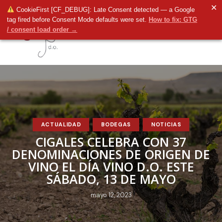
✕
CookieFirst [CF_DEBUG]: Late Consent detected — a Google
tag fired before Consent Mode defaults were set.
How to fix: GTG
/ consent load order →
ACTUALIDAD
BODEGAS
NOTICIAS
CIGALES CELEBRA CON 37
DENOMINACIONES DE ORIGEN DE
VINO EL DÍA VINO D.O. ESTE
SÁBADO, 13 DE MAYO
mayo 12, 2023