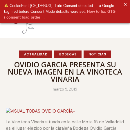
✕
CookieFirst [CF_DEBUG]: Late Consent detected — a Google
tag fired before Consent Mode defaults were set.
How to fix: GTG
/ consent load order →
ACTUALIDAD
BODEGAS
NOTICIAS
OVIDIO GARCIA PRESENTA SU
NUEVA IMAGEN EN LA VINOTECA
VINARIA
marzo 5, 2015
La Vinoteca Vinaria situada en la calle Mota 15 de Valladolid
es el lugar elegido por la cigaleña Bodega Ovidio García