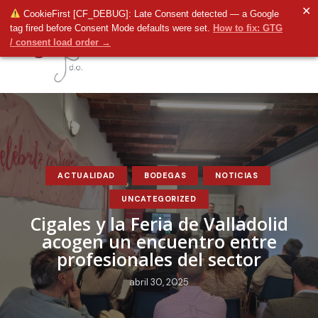
✕
CookieFirst [CF_DEBUG]: Late Consent detected — a Google
tag fired before Consent Mode defaults were set.
How to fix: GTG
/ consent load order →
ACTUALIDAD
BODEGAS
NOTICIAS
UNCATEGORIZED
Cigales y la Feria de Valladolid
acogen un encuentro entre
profesionales del sector
abril 30, 2025