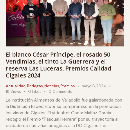
El blanco César Príncipe, el rosado 50
Vendimias, el tinto La Guerrera y el
reserva Las Luceras, Premios Calidad
Cigales 2024
Actualidad
,
Bodegas
,
Noticias
,
Premios
mayo 6, 2024
1K
Views
0
Likes
0
Comments
La institución Alimentos de Valladolid fue galardonada con
la Distinción Especial por su compromiso en la promoción
los vinos de Cigales. El viticultor Oscar Malfaz García
recogió el Premio “Pascual Herrera” por su trayectoria al
cuidado de sus viñas acogidas a la DO Cigales. Los