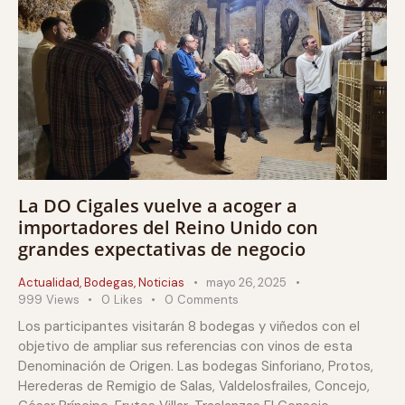
La DO Cigales vuelve a acoger a
importadores del Reino Unido con
grandes expectativas de negocio
Actualidad
,
Bodegas
,
Noticias
mayo 26, 2025
999
Views
0
Likes
0
Comments
Los participantes visitarán 8 bodegas y viñedos con el
objetivo de ampliar sus referencias con vinos de esta
Denominación de Origen. Las bodegas Sinforiano, Protos,
Herederas de Remigio de Salas, Valdelosfrailes, Concejo,