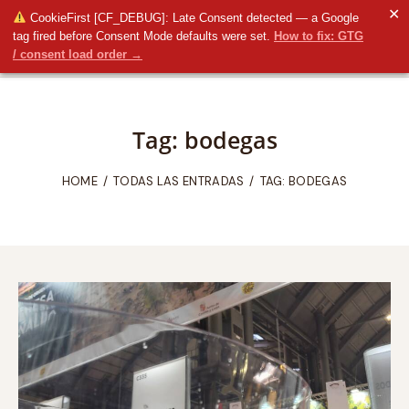
✕
CookieFirst [CF_DEBUG]: Late Consent detected — a Google
tag fired before Consent Mode defaults were set.
How to fix: GTG
/ consent load order →
Tag: bodegas
HOME
TODAS LAS ENTRADAS
TAG: BODEGAS