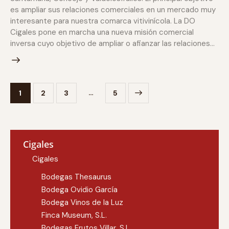
es ampliar sus relaciones comerciales en un mercado muy
interesante para nuestra comarca vitivinícola. La DO
Cigales pone en marcha una nueva misión comercial
inversa cuyo objetivo de ampliar o afianzar las relaciones…
…
1
2
3
>
5
Cigales
Cigales
Bodegas Thesaurus
Bodega Ovidio García
Bodega Vinos de la Luz
Finca Museum, S.L.
Bodegas Frutos Villar, S.L.