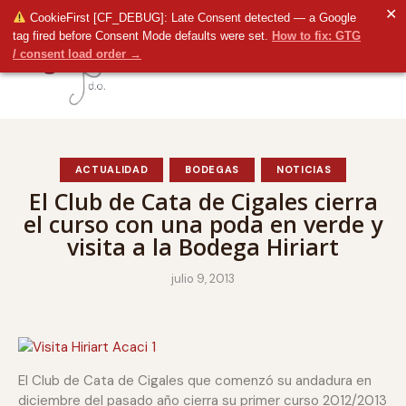
✕
CookieFirst [CF_DEBUG]: Late Consent detected — a Google
tag fired before Consent Mode defaults were set.
How to fix: GTG
/ consent load order →
ACTUALIDAD
BODEGAS
NOTICIAS
El Club de Cata de Cigales cierra
el curso con una poda en verde y
visita a la Bodega Hiriart
julio 9, 2013
El Club de Cata de Cigales que comenzó su andadura en
diciembre del pasado año cierra su primer curso 2012/2013