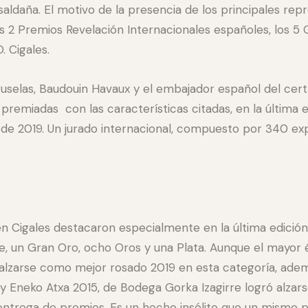
saldaña. El motivo de la presencia de los principales r
os 2 Premios Revelación Internacionales españoles, los 5 G
. Cigales.
uselas, Baudouin Havaux y el embajador español del cert
premiadas con las características citadas, en la última 
o de 2019. Un jurado internacional, compuesto por 340 expe
n Cigales destacaron especialmente en la última edició
, un Gran Oro, ocho Oros y una Plata. Aunque el mayor é
ó alzarse como mejor rosado 2019 en esta categoría, ad
y Eneko Atxa 2015, de Bodega Gorka Izagirre logró alzars
entrega de premios. Es un hecho insólito que un mismo p