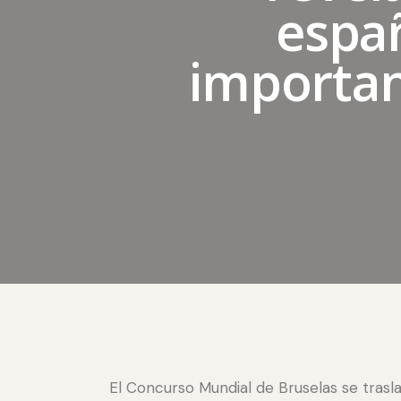
españ
importan
El Concurso Mundial de Bruselas se trasla