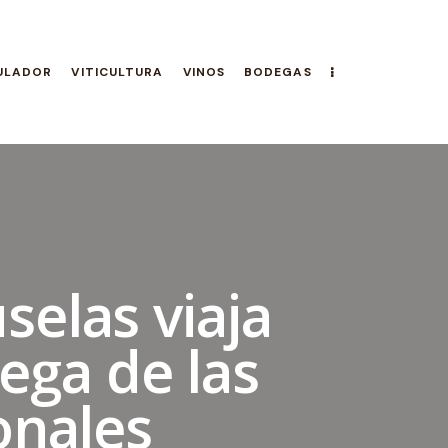
ULADOR
VITICULTURA
VINOS
BODEGAS
selas viaja
rega de las
onales