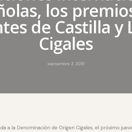
olas, los premi
tes de Castilla y 
Cigales
septiembre 3, 2019
da a la Denominación de Origen Cigales, el próximo jueves