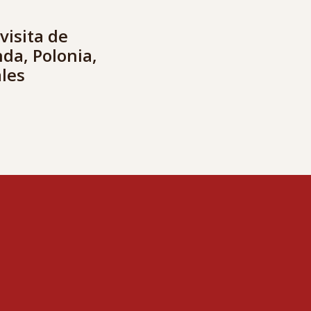
visita de
nda, Polonia,
ales