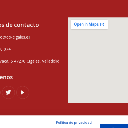
s de contacto
o@do-cigales.e
s
80 074
Vaca, 5 47270 Cigales, Valladolid
uenos
Política de privacidad