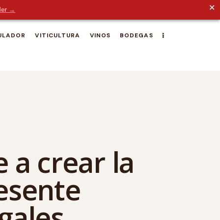
✕
der →
ULADOR
VITICULTURA
VINOS
BODEGAS
 a crear la
resente
gales