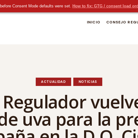
before Consent Mode defaults were set.
How to fix: GTG / consent load or
INICIO
CONSEJO REG
ACTUALIDAD
NOTICIAS
 Regulador vuelve
de uva para la p
aña en la D.O. Ci