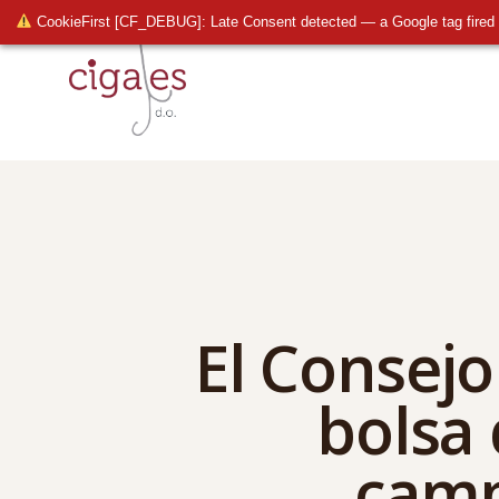
CookieFirst [CF_DEBUG]: Late Consent detected — a Google tag fired 
El Consejo
bolsa 
camp