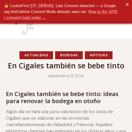
✕
CookieFirst [CF_DEBUG]: Late Consent detected — a Google
tag fired before Consent Mode defaults were set.
How to fix: GTG
/ consent load order →
ACTUALIDAD
BODEGAS
NOTICIAS
En Cigales también se bebe tinto
septiembre 12, 2014
En Cigales también se bebe tinto: ideas
para renovar la bodega en otoño
Algún día se hará una justa valoración de los vinos de
Cigales que se elaboran en las provincias
castellanoleonesas de Valladolid y Palencia. Aquellos
inhóspitos claretes han mejorado en los últimos años y sus