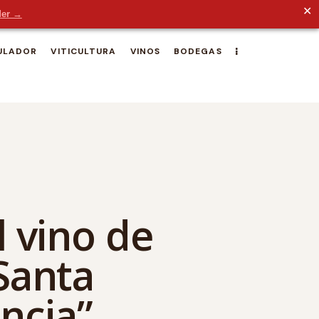
✕
der →
ULADOR
VITICULTURA
VINOS
BODEGAS
l vino de
Santa
ncia”