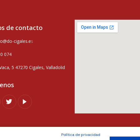
s de contacto
o@do-cigales.e
s
80 074
Vaca, 5 47270 Cigales, Valladolid
uenos
Política de privacidad