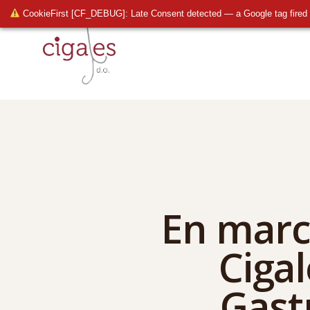
CookieFirst [CF_DEBUG]: Late Consent detected — a Google tag fired 
En march
Ciga
Gast