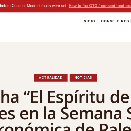
before Consent Mode defaults were set.
How to fix: GTG / consent load or
INICIO
CONSEJO REG
ACTUALIDAD
NOTICIAS
a “El Espíritu de
les en la Semana 
ronómica de Pale