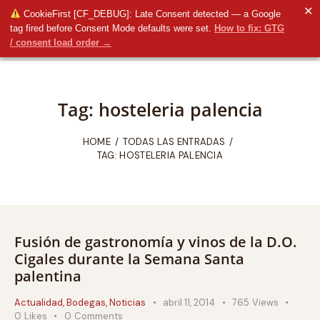
✕
CookieFirst [CF_DEBUG]: Late Consent detected — a Google
tag fired before Consent Mode defaults were set.
How to fix: GTG
/ consent load order →
Tag: hosteleria palencia
HOME
TODAS LAS ENTRADAS
TAG: HOSTELERIA PALENCIA
Fusión de gastronomía y vinos de la D.O.
Cigales durante la Semana Santa
palentina
Actualidad
,
Bodegas
,
Noticias
abril 11, 2014
765
Views
0
Likes
0
Comments