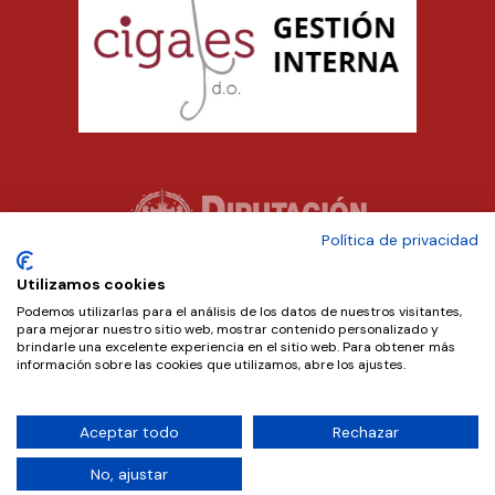
Política de privacidad
Utilizamos cookies
Podemos utilizarlas para el análisis de los datos de nuestros visitantes,
para mejorar nuestro sitio web, mostrar contenido personalizado y
brindarle una excelente experiencia en el sitio web. Para obtener más
información sobre las cookies que utilizamos, abre los ajustes.
Aceptar todo
Rechazar
Copyright © 2024 D.O. Cigales. Diseñado por
Teseo
.
No, ajustar