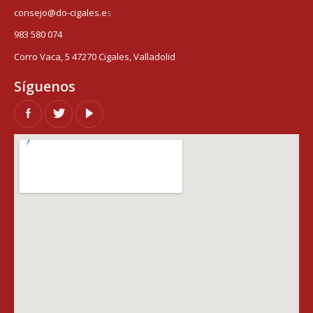
consejo@do-cigales.e
s
983 580 074
Corro Vaca, 5 47270 Cigales, Valladolid
Síguenos