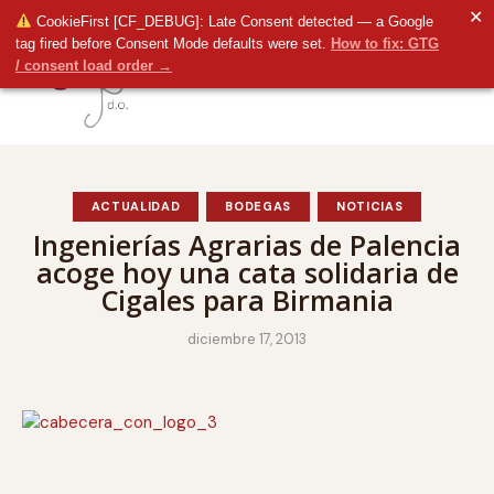
✕
CookieFirst [CF_DEBUG]: Late Consent detected — a Google
tag fired before Consent Mode defaults were set.
How to fix: GTG
/ consent load order →
ACTUALIDAD
BODEGAS
NOTICIAS
Ingenierías Agrarias de Palencia
acoge hoy una cata solidaria de
Cigales para Birmania
diciembre 17, 2013